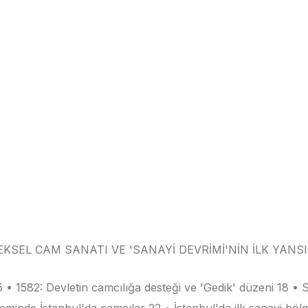
SEL CAM SANATI VE 'SANAYİ DEVRİMİ'NİN İLK YANS
82: Devletin camcılığa desteği ve 'Gedik' düzeni 18 • Sa
eminde İstanbul'da camcılar 22 • İstanbul'da ilk sanayi bölg