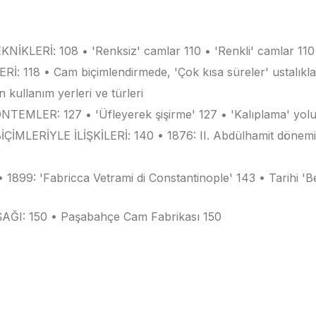
Rİ: 108 • 'Renksiz' camlar 110 • 'Renkli' camlar 110 • 
• Cam biçimlendirmede, 'Çok kısa süreler' ustalıkla kulla
n kullanım yerleri ve türleri
ER: 127 • 'Üfleyerek şişirme' 127 • 'Kalıplama' yoluy
RİYLE İLİŞKİLERİ: 140 • 1876: II. Abdülhamit döneminde
899: 'Fabricca Vetrami di Constantinople' 143 • Tarihi 'B
ĞI: 150 • Paşabahçe Cam Fabrikası 150