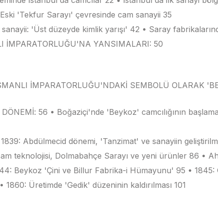
: Eski 'Tekfur Sarayı' çevresinde cam sanayii 35
ayii: 'Üst düzeyde kimlik yarışı' 42 • Saray fabrikaların
I İMPARATORLUĞU'NA YANSIMALARI: 50
N OSMANLI İMPARATORLUĞU'NDAKİ SEMBOLÜ OLARAK 'BE
NEMİ: 56 • Boğaziçi'nde 'Beykoz' camcılığının başlaması
9: Abdülmecid dönemi, 'Tanzimat' ve sanayiin geliştirilmes
da cam teknolojisi, Dolmabahçe Sarayı ve yeni ürünler 86 • 
44: Beykoz 'Çini ve Billur Fabrika-i Hümayunu' 95 • 1845: 
• 1860: Üretimde 'Gedik' düzeninin kaldırılması 101