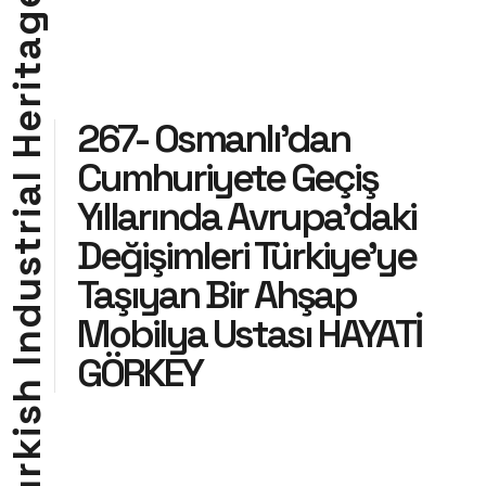
g
a
t
i
r
e
267- Osmanlı’dan
H
Cumhuriyete Geçiş
l
a
Yıllarında Avrupa’daki
i
r
Değişimleri Türkiye’ye
t
s
Taşıyan Bir Ahşap
u
d
Mobilya Ustası HAYATİ
n
GÖRKEY
I
h
s
i
k
r