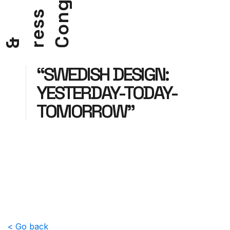
g
s
n
s
o
e
C
&
r
“SWEDISH DESIGN:
YESTERDAY-TODAY-
TOMORROW”
< Go back