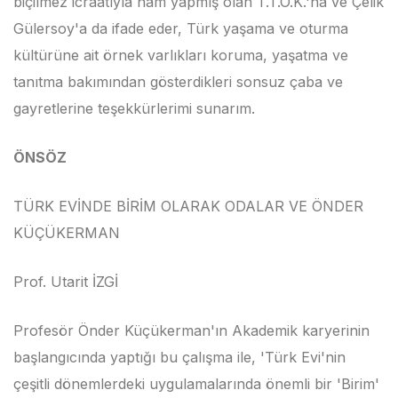
biçilmez icraatıyla nam yapmış olan T.T.O.K.'na ve Çelik
Gülersoy'a da ifade eder, Türk yaşama ve oturma
kültürüne ait örnek varlıkları koruma, yaşatma ve
tanıtma bakımından gösterdikleri sonsuz çaba ve
gayretlerine teşekkürlerimi sunarım.
ÖNSÖZ
TÜRK EVİNDE BİRİM OLARAK ODALAR VE ÖNDER
KÜÇÜKERMAN
Prof. Utarit İZGİ
Profesör Önder Küçükerman'ın Akademik karyerinin
başlangıcında yaptığı bu çalışma ile, 'Türk Evi'nin
çeşitli dönemlerdeki uygulamalarında önemli bir 'Birim'