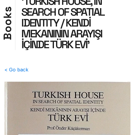
'TURKISH HOUSE, IN
SEARCH OF SPATIAL
s
k
IDENTITY / KENDİ
o
o
MEKANININ ARAYIŞI
B
İÇİNDE TÜRK EVİ'
< Go back