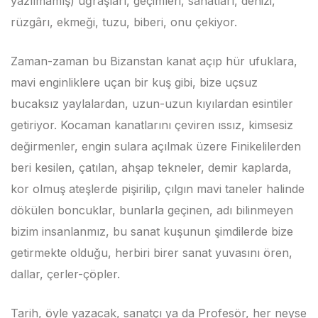
yazılmamış) uğraşları, geçimleri, sanatları, denizi,
rüzgârı, ekmeği, tuzu, biberi, onu çekiyor.
Zaman-zaman bu Bizanstan kanat açıp hür ufuklara,
mavi enginliklere uçan bir kuş gibi, bize uçsuz
bucaksız yaylalardan, uzun-uzun kıyılardan esintiler
getiriyor. Kocaman kanatlarını çeviren ıssız, kimsesiz
değirmenler, engin sulara açılmak üzere Finikelilerden
beri kesilen, çatılan, ahşap tekneler, demir kaplarda,
kor olmuş ateşlerde pişirilip, çılgın mavi taneler halinde
dökülen boncuklar, bunlarla geçinen, adı bilinmeyen
bizim insanlanmız, bu sanat kuşunun şimdilerde bize
getirmekte olduğu, herbiri birer sanat yuvasını ören,
dallar, çerler-çöpler.
Tarih, öyle yazacak, sanatçı ya da Profesör, her neyse