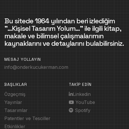
Bu sitede 1964 yılından beri izlediğim
"...Kişisel Tasarım Yolum..." ile ilgili kitap,
makale ve bilimsel çalışmalarımın
kaynaklarını ve detaylarını bulabilirsiniz.
MESAJ YOLLAYIN
info@onderkucukerman.com
BAŞLIKLAR
TAKİP EDİN
Özgeçmiş
Linkedin
Yayınlar
YouTube
Tasarımlar
Spotify
Patentler ve Tesciller
Etkinlikler