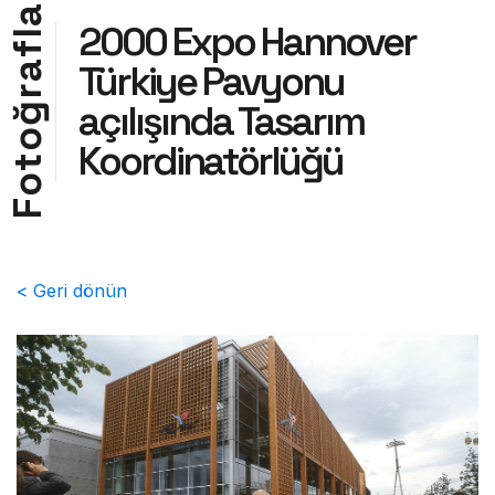
a
2000 Expo Hannover
l
f
Türkiye Pavyonu
a
r
açılışında Tasarım
ğ
o
Koordinatörlüğü
t
o
F
< Geri dönün