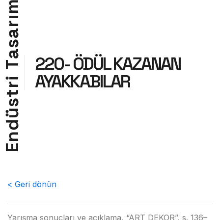
m
ı
r
a
s
a
220- ÖDÜL KAZANAN
T
AYAKKABILAR
i
r
t
s
ü
d
n
E
< Geri dönün
Yarışma sonuçları ve açıklama, “ART DEKOR”, s. 136–