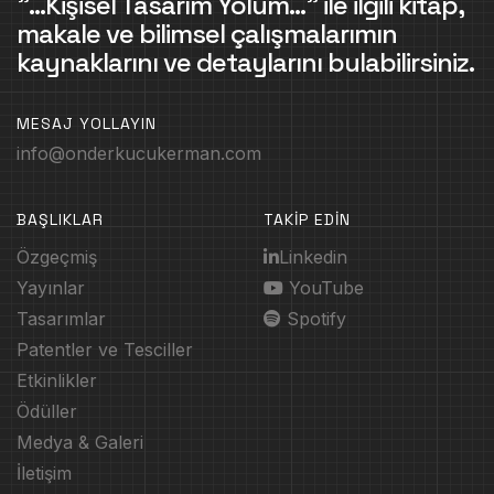
"...Kişisel Tasarım Yolum..." ile ilgili kitap,
makale ve bilimsel çalışmalarımın
kaynaklarını ve detaylarını bulabilirsiniz.
MESAJ YOLLAYIN
info@onderkucukerman.com
BAŞLIKLAR
TAKİP EDİN
Özgeçmiş
Linkedin
Yayınlar
YouTube
Tasarımlar
Spotify
Patentler ve Tesciller
Etkinlikler
Ödüller
Medya & Galeri
İletişim