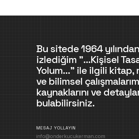
Bu sitede 1964 yılından
izlediğim "...Kişisel Tas
Yolum..." ile ilgili kitap
ve bilimsel çalışmalarım
kaynaklarını ve detaylar
bulabilirsiniz.
MESAJ YOLLAYIN
info@onderkucukerman.com