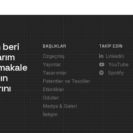
 beri
BAŞLIKLAR
TAKİP EDİN
arım
Özgeçmiş
Linkedin
, makale
Yayınlar
YouTube
Tasarımlar
Spotify
ın
Patentler ve Tesciller
ını
Etkinlikler
Ödüller
Medya & Galeri
İletişim