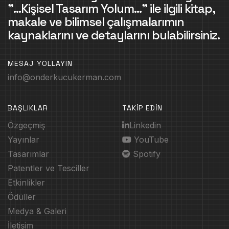
"...Kişisel Tasarım Yolum..." ile ilgili kitap,
makale ve bilimsel çalışmalarımın
kaynaklarını ve detaylarını bulabilirsiniz.
MESAJ YOLLAYIN
info@onderkucukerman.com
BAŞLIKLAR
TAKİP EDİN
Özgeçmiş
Linkedin
Yayınlar
YouTube
Tasarımlar
Spotify
Patentler ve Tesciller
Etkinlikler
Ödüller
Medya & Galeri
İletişim