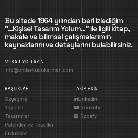
Bu sitede 1964 yılından beri izlediğim
"...Kişisel Tasarım Yolum..." ile ilgili kitap,
makale ve bilimsel çalışmalarımın
kaynaklarını ve detaylarını bulabilirsiniz.
MESAJ YOLLAYIN
info@onderkucukerman.com
BAŞLIKLAR
TAKİP EDİN
Özgeçmiş
Linkedin
Yayınlar
YouTube
Tasarımlar
Spotify
Patentler ve Tesciller
Etkinlikler