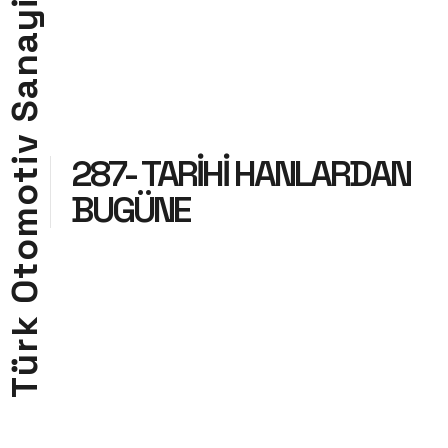
i
y
a
n
a
S
v
287- TARİHİ HANLARDAN
i
t
o
BUGÜNE
m
o
t
O
k
r
ü
T