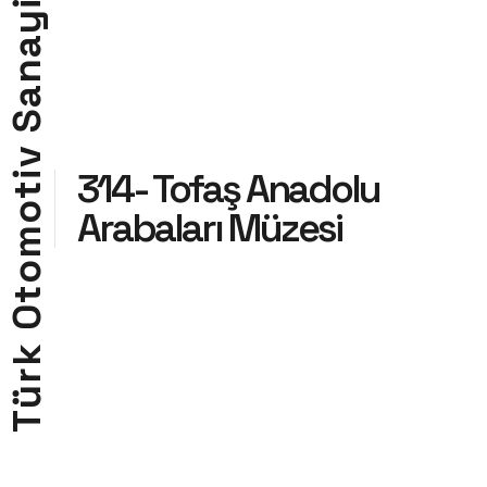
i
y
a
n
a
S
v
314- Tofaş Anadolu
i
t
o
Arabaları Müzesi
m
o
t
O
k
r
ü
T