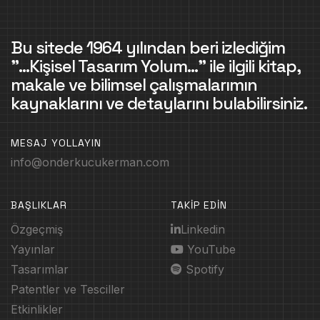
Bu sitede 1964 yılından beri izlediğim
"...Kişisel Tasarım Yolum..." ile ilgili kitap,
makale ve bilimsel çalışmalarımın
kaynaklarını ve detaylarını bulabilirsiniz.
MESAJ YOLLAYIN
info@onderkucukerman.com
BAŞLIKLAR
TAKİP EDİN
Özgeçmiş
Linkedin
Yayınlar
YouTube
Tasarımlar
Spotify
Patentler ve Tesciller
Etkinlikler