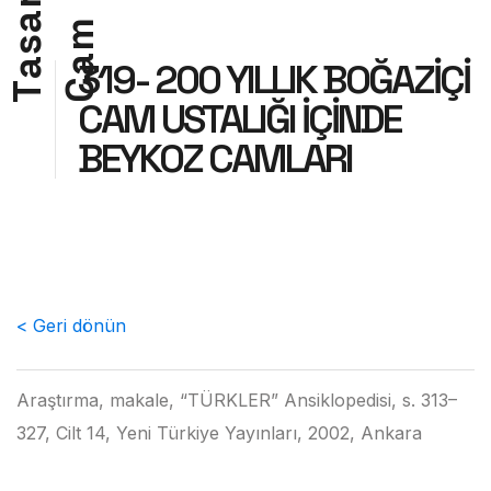
r
a
m
s
a
a
319- 200 YILLIK BOĞAZİÇİ
C
T
CAM USTALIĞI İÇİNDE
BEYKOZ CAMLARI
< Geri dönün
Araştırma, makale, “TÜRKLER” Ansiklopedisi, s. 313–
327, Cilt 14, Yeni Türkiye Yayınları, 2002, Ankara