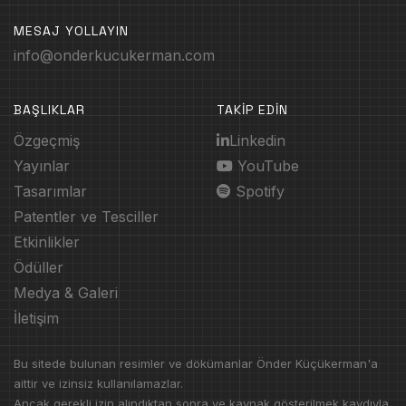
MESAJ YOLLAYIN
info@onderkucukerman.com
BAŞLIKLAR
TAKİP EDİN
Özgeçmiş
Linkedin
Yayınlar
YouTube
Tasarımlar
Spotify
Patentler ve Tesciller
Etkinlikler
Ödüller
Medya & Galeri
İletişim
Bu sitede bulunan resimler ve dökümanlar Önder Küçükerman'a
aittir ve izinsiz kullanılamazlar.
Ancak gerekli izin alındıktan sonra ve kaynak gösterilmek kaydıyla