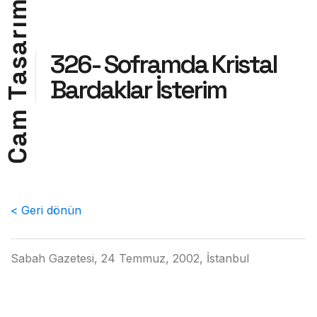
m
ı
r
a
326- Soframda Kristal
s
a
Bardaklar İsterim
T
m
a
C
< Geri dönün
Sabah Gazetesi, 24 Temmuz, 2002, İstanbul