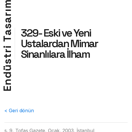
m
ı
r
a
s
329- Eski ve Yeni
a
T
Ustalardan Mimar
i
Sinanlılara İlham
r
t
s
ü
d
n
E
< Geri dönün
s. 9, Tofaş Gazete, Ocak, 2003, İstanbul