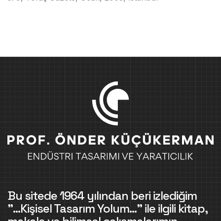
Bu sitede 1964 yılından beri izlediğim
"...Kişisel Tasarım Yolum..." ile ilgili kitap,