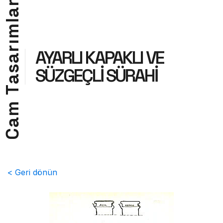
r
a
l
m
ı
r
AYARLI KAPAKLI VE
a
s
SÜZGEÇLİ SÜRAHİ
a
T
m
a
C
< Geri dönün