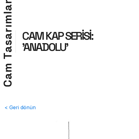
r
a
l
m
ı
r
CAM KAP SERİSİ:
a
s
'ANADOLU'
a
T
m
a
C
< Geri dönün