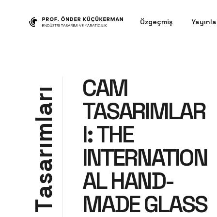
Özgeçmiş
Yayınla
CAM
ı
r
TASARIMLAR
a
l
I: THE
m
ı
INTERNATION
r
a
AL HAND-
s
a
MADE GLASS
T