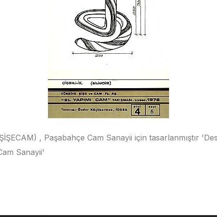
ŞECAM) , Paşabahçe Cam Sanayii için tasarlanmıştır 'De
am Sanayii'