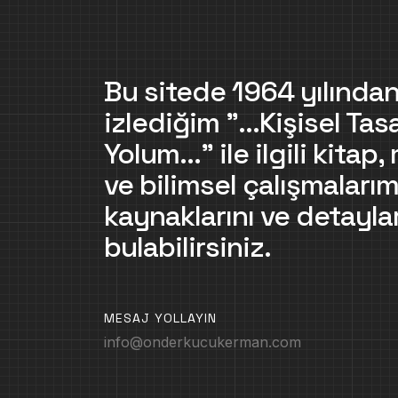
Bu sitede 1964 yılından
izlediğim "...Kişisel Tas
Yolum..." ile ilgili kitap
ve bilimsel çalışmalarım
kaynaklarını ve detaylar
bulabilirsiniz.
MESAJ YOLLAYIN
info@onderkucukerman.com