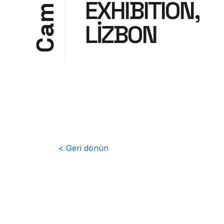
EXHIBITION,
m
LİZBON
a
C
< Geri dönün