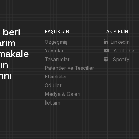
 beri
BAŞLIKLAR
TAKİP EDİN
arım
Özgeçmiş
Linkedin
, makale
Yayınlar
YouTube
Tasarımlar
Spotify
ın
Patentler ve Tesciller
ını
Etkinlikler
Ödüller
Medya & Galeri
İletişim