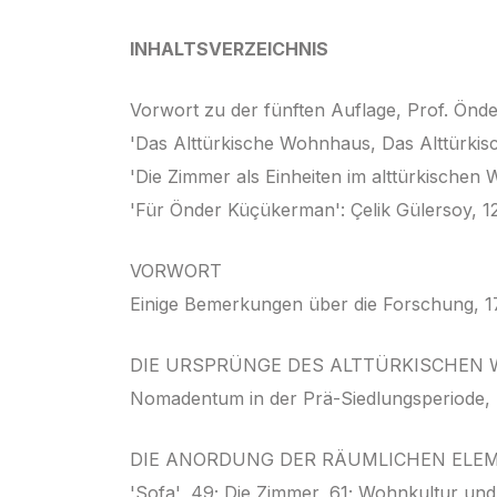
INHALTSVERZEICHNIS
Vorwort zu der fünften Auflage, Prof. Ön
'Das Alttürkische Wohnhaus, Das Alttürkisc
'Die Zimmer als Einheiten im alttürkischen
'Für Önder Küçükerman': Çelik Gülersoy, 1
VORWORT
Einige Bemerkungen über die Forschung, 1
DIE URSPRÜNGE DES ALTTÜRKISCHEN
Nomadentum in der Prä-Siedlungsperiode, D
DIE ANORDUNG DER RÄUMLICHEN ELE
'Sofa', 49; Die Zimmer, 61; Wohnkultur und