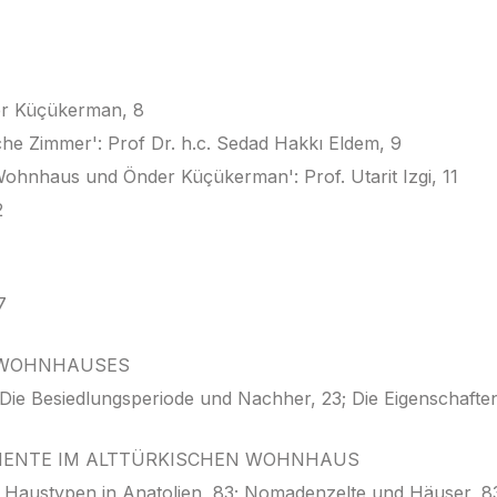
der Küçükerman, 8
he Zimmer': Prof Dr. h.c. Sedad Hakkı Eldem, 9
 Wohnhaus und Önder Küçükerman': Prof. Utarit Izgi, 11
2
7
 WOHNHAUSES
ie Besiedlungsperiode und Nachher, 23; Die Eigenschaften
MENTE IM ALTTÜRKISCHEN WOHNHAUS
 Haustypen in Anatolien, 83; Nomadenzelte und Häuser, 83