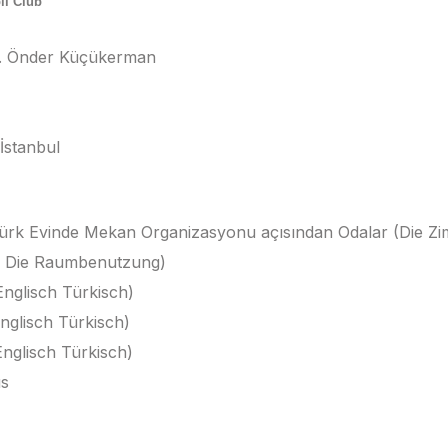
il Club
of. Önder Küçükerman
İstanbul
Türk Evinde Mekan Organizasyonu açısından Odalar (Die Zim
d Die Raumbenutzung)
Englisch Türkisch)
nglisch Türkisch)
Englisch Türkisch)
us