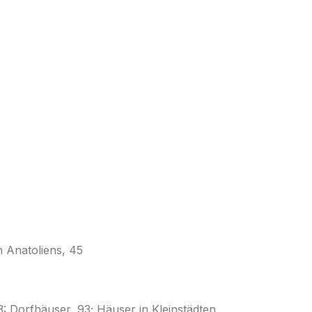
 Anatoliens, 45
: Dorfhäuser, 93; Häuser in Kleinstädten,