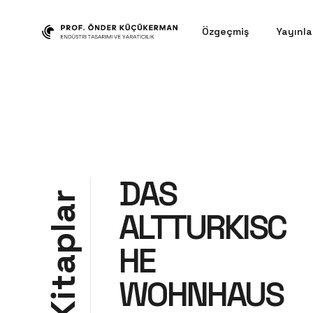
Özgeçmiş
Yayınla
DAS
r
a
ALTTURKISC
l
p
HE
a
WOHNHAUS
t
i
K