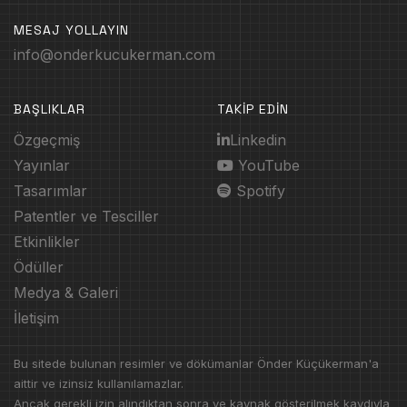
MESAJ YOLLAYIN
info@onderkucukerman.com
BAŞLIKLAR
TAKİP EDİN
Özgeçmiş
Linkedin
Yayınlar
YouTube
Tasarımlar
Spotify
Patentler ve Tesciller
Etkinlikler
Ödüller
Medya & Galeri
İletişim
Bu sitede bulunan resimler ve dökümanlar Önder Küçükerman'a
aittir ve izinsiz kullanılamazlar.
Ancak gerekli izin alındıktan sonra ve kaynak gösterilmek kaydıyla