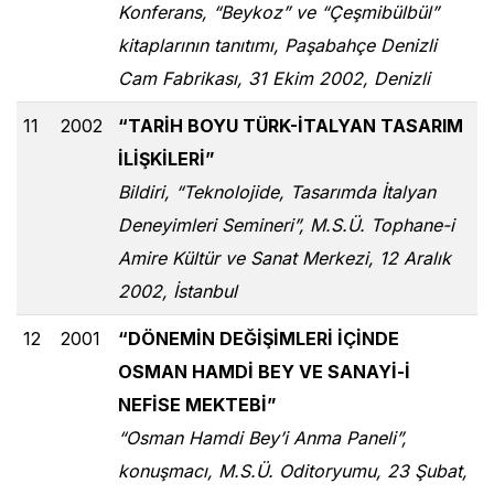
Konferans, “Beykoz” ve “Çeşmibülbül”
kitaplarının tanıtımı, Paşabahçe Denizli
Cam Fabrikası, 31 Ekim 2002, Denizli
11
2002
“TARİH BOYU TÜRK-İTALYAN TASARIM
İLİŞKİLERİ”
Bildiri, “Teknolojide, Tasarımda İtalyan
Deneyimleri Semineri”, M.S.Ü. Tophane-i
Amire Kültür ve Sanat Merkezi, 12 Aralık
2002, İstanbul
12
2001
“DÖNEMİN DEĞİŞİMLERİ İÇİNDE
OSMAN HAMDİ BEY VE SANAYİ-İ
NEFİSE MEKTEBİ”
“Osman Hamdi Bey’i Anma Paneli”,
konuşmacı, M.S.Ü. Oditoryumu, 23 Şubat,