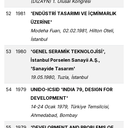
(DİZAYN) 1. Ulusal Kongresi
52
1981
'ENDÜSTRİ TASARIMI VE İÇMİMARLIK
ÜZERİNE'
Modeha Fuarı, 02.02.1981, Hilton Oteli,
İstanbul
53
1980
'GENEL SERAMİK TEKNOLOJİSİ',
İstanbul Porselen Sanayii A.Ş.,
'Sanayide Tasarım'
19.05.1980, Tuzla, İstanbul
54
1979
UNIDO-ICSID 'INDIA 79, DESIGN FOR
DEVELOPMENT'
14-24 Ocak 1979, Türkiye Temsilcisi,
Ahmedabad, Bombay
55
1979
'DEVELOPMENT AND PROBLEMS OF