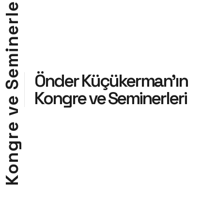
e
l
r
e
n
i
m
e
Önder Küçükerman’ın
S
Kongre ve Seminerleri
e
v
e
r
g
n
o
K