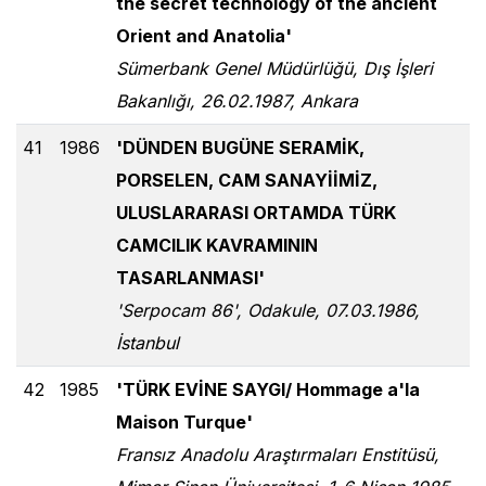
the secret technology of the ancient
Orient and Anatolia'
Sümerbank Genel Müdürlüğü, Dış İşleri
Bakanlığı, 26.02.1987, Ankara
41
1986
'DÜNDEN BUGÜNE SERAMİK,
PORSELEN, CAM SANAYİİMİZ,
ULUSLARARASI ORTAMDA TÜRK
CAMCILIK KAVRAMININ
TASARLANMASI'
'Serpocam 86', Odakule, 07.03.1986,
İstanbul
42
1985
'TÜRK EVİNE SAYGI/ Hommage a'la
Maison Turque'
Fransız Anadolu Araştırmaları Enstitüsü,