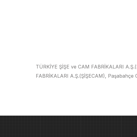
TÜRKİYE ŞİŞE ve CAM FABRİKALARI A.Ş.(Şİ
FABRİKALARI A.Ş.(ŞİŞECAM), Paşabahçe C