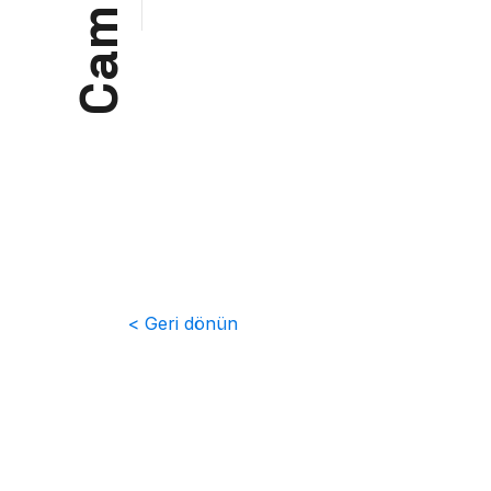
m
a
C
< Geri dönün