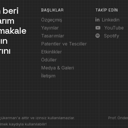
 beri
BAŞLIKLAR
TAKİP EDİN
arım
Özgeçmiş
Linkedin
, makale
Yayınlar
YouTube
Tasarımlar
Spotify
ın
Patentler ve Tesciller
ını
Etkinlikler
Ödüller
Medya & Galeri
İletişim
erman'a aittir ve izinsiz kullanılamazlar.
Prof. Önde
mek kaydıyla kullanılabilir!