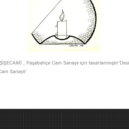
ŞECAM) , Paşabahçe Cam Sanayii için tasarlanmıştır'De
am Sanayii'