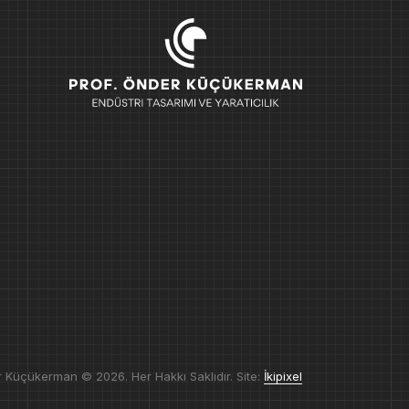
r Küçükerman © 2026. Her Hakkı Saklıdır. Site:
İkipixel