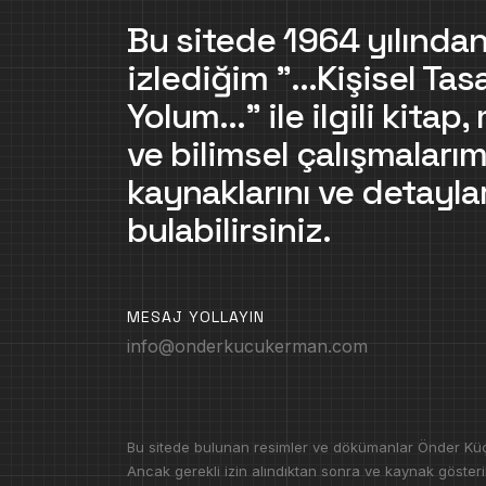
Bu sitede 1964 yılından
izlediğim "...Kişisel Tas
Yolum..." ile ilgili kitap
ve bilimsel çalışmalarım
kaynaklarını ve detaylar
bulabilirsiniz.
MESAJ YOLLAYIN
info@onderkucukerman.com
Bu sitede bulunan resimler ve dökümanlar Önder Küçük
Ancak gerekli izin alındıktan sonra ve kaynak gösteril